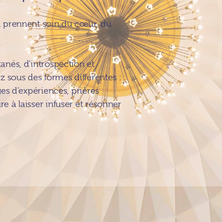
ui prennent soin du cœur, du
tanés, d’introspection et
 sous des formes différentes :
ges d’expériences, prières
e à laisser infuser et résonner