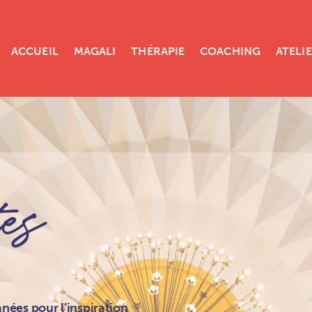
ACCUEIL
MAGALI
THÉRAPIE
COACHING
ATELI
tes
nées pour l’inspiration