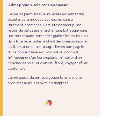
J’aime prendre soin dans la douceur.
J’aime les premières lueurs, écrire au petit matin,
écouter de la musique des heures, danser
librement, chanter souvent, rire beaucoup, me
réjouir de plats sains, marcher sans but, nager dans
une mer chaude, semer des graines les mains nues
dans la terre, écouter le chant des oiseaux, respirer
les fleurs, allumer une bougie, lire en compagnie
d’une bonne tisane en croquant du chocolat,
m’imprégner d’un feu crépitant, m’inspirer d’un
coucher de soleil et d’un ciel étoilé, voyager, rêver,
contempler.
J’aime passer du temps à goûter la nature, être
avec mes ami(e)s et vivre en simplicité.