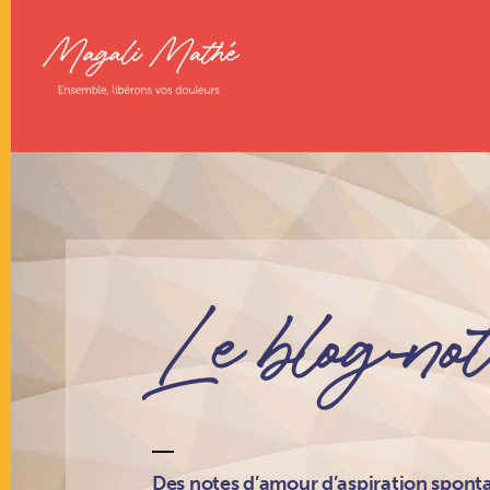
Le blog-no
Des notes d’amour d’aspiration sponta