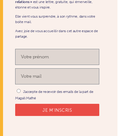
relations »
est une lettre, gratuite, qui émerveille,
étonne et vous inspire.
Elle vient vous surprendre, à son rythme, dans votre
boîte mail.
Avec joie de vous accueillir dans cet autre espace de
partage.
J'accepte de recevoir des emails de la part de
Magali Mathé
JE M'INSCRIS