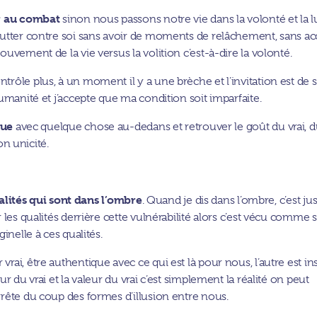
 au combat
sinon nous passons notre vie dans la volonté et la l
lutter contre soi sans avoir de moments de relâchement, sans ac
uvement de la vie versus la volition c’est-à-dire la volonté.
rôle plus, à un moment il y a une brèche et l’invitation est de 
manité et j’accepte que ma condition soit imparfaite.
due
avec quelque chose au-dedans et retrouver le goût du vrai, 
son unicité.
alités qui sont dans l’ombre
. Quand je dis dans l’ombre, c’est ju
 les qualités derrière cette vulnérabilité alors c’est vécu comme 
inelle à ces qualités.
ai, être authentique avec ce qui est là pour nous, l’autre est in
ur du vrai et la valeur du vrai c’est simplement la réalité on peut
rête du coup des formes d’illusion entre nous.