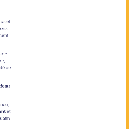
us et
tons
ement
 une
re,
uté de
cadeau
incu,
ant
et
s afin