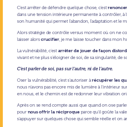
renoncer
C’est arrêter de défendre quelque chose, c’est
dans une tension intérieure permanente à contrôler, à 
son humanité qui permet l’abandon, l’adaptation et le mo
Alors stratégie de contrôle versus moment où on ne cont
crucifier
laisser alors
, je me laisse toucher dans mon hu
arrêter de jouer de façon distor
La vulnérabilité, c’est
vivant et ne plus s’éloigner de soi, de sa singularité, de 
C’est parler de soi, pas sur l’autre, ni de l’autre.
récupérer les qu
Oser la vulnérabilité, c’est s’autoriser à
nous n’avons pas encore mis de lumière à l’intérieur sur
en nous, et le chemin est de redonner leur vibration orig
Après on se rend compte aussi que quand on ose parler vr
nous offrir la réciproque
pour
parce qu’il goûte la vale
s’appuyer sur quelques chose qui semble réelle et on ar