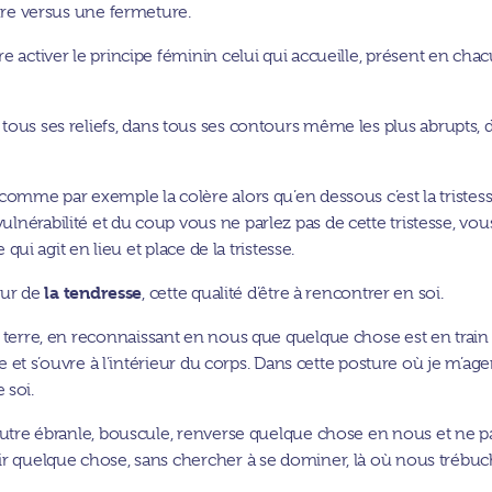
ture versus une fermeture.
ire activer le principe féminin celui qui accueille, présent en cha
 tous ses reliefs, dans tous ses contours même les plus abrupts, 
comme par exemple la colère alors qu’en dessous c’est la tristes
lnérabilité et du coup vous ne parlez pas de cette tristesse, vou
 qui agit en lieu et place de la tristesse.
la tendresse
peur de
, cette qualité d’être à rencontrer en soi.
à terre, en reconnaissant en nous que quelque chose est en train
re et s’ouvre à l’intérieur du corps. Dans cette posture où je m’ag
 soi.
’autre ébranle, bouscule, renverse quelque chose en nous et ne p
vir quelque chose, sans chercher à se dominer, là où nous trébu