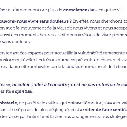
conscience
toucher et d’amener encore plus de
dans ce qui se vit.
ouvons-nous vivre sans douleurs ?
En effet, nous cherchons to
en avec le mouvement de la vie, soit nous vivons et nous accep
aura aussi des moments heureux, soit nous arrêtons de vivre plein
e sans douleurs.
 tenant des espaces pour accueillir la vulnérabilité représente
transformer, révéler les trésors humains présents en chacun et viv
 autres, dans cette ambivalence de la douleur humaine et de la bea
stesse, ni colère ; aller à l’encontre, c’est ne pas entrevoir le 
 rôle spirituel.
 obstacle
, ne pas être le caillou qui entrave l’émotion, s’avouer va
arrêter de faire sembl
sans le mépriser, de plus déglingué, c’est
 terrorisé par l’intimité et lâcher nos arrangements, nos stratégie