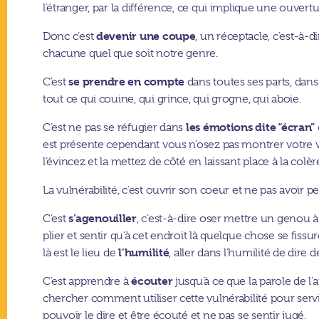
l’étranger, par la différence, ce qui implique une ouver
devenir une coupe
Donc c’est
, un réceptacle, c’est-à-d
chacune quel que soit notre genre.
se prendre en compte
C’est
dans toutes ses parts, dans
tout ce qui couine, qui grince, qui grogne, qui aboie.
les émotions dite “écran”
C’est ne pas se réfugier dans
est présente cependant vous n’osez pas montrer votre vu
l’évincez et la mettez de côté en laissant place à la colère
La vulnérabilité, c’est ouvrir son coeur et ne pas avoir 
s’agenouiller
C’est
, c’est-à-dire oser mettre un genou 
plier et sentir qu’à cet endroit là quelque chose se fissu
l’humilité
là est le lieu de
, aller dans l’humilité de dire de
écouter
C’est apprendre à
jusqu’à ce que la parole de l
chercher comment utiliser cette vulnérabilité pour ser
pouvoir le dire et être écouté et ne pas se sentir jugé.