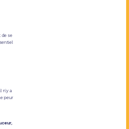
t de se
sentiel
l n’y a
de peur
uceur,