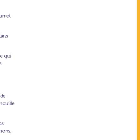
cun et
dans
se qui
s
 de
enouille
as
chons,