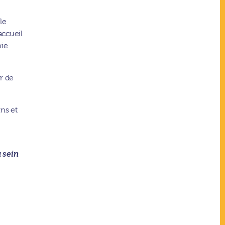
le
accueil
hie
er de
uns et
u sein