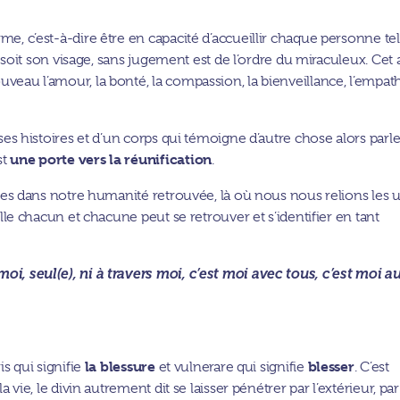
me, c’est-à-dire être en capacité d’accueillir chaque personne tel
ue soit son visage, sans jugement est de l’ordre du miraculeux. Cet 
uveau l’amour, la bonté, la compassion, la bienveillance, l’empat
t ses histoires et d’un corps qui témoigne d’autre chose alors parl
une porte vers la réunification
st
.
outes dans notre humanité retrouvée, là où nous nous relions les 
uelle chacun et chacune peut se retrouver et s’identifier en tant
moi, seul(e), ni à travers moi, c’est moi avec tous, c’est moi a
la blessure
blesser
is qui signifie
et vulnerare qui signifie
. C’est
la vie, le divin autrement dit se laisser pénétrer par l’extérieur, par