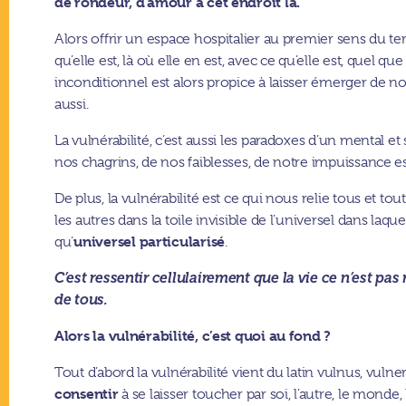
de rondeur, d’amour à cet endroit là.
Alors offrir un espace hospitalier au premier sens du ter
qu’elle est, là où elle en est, avec ce qu’elle est, quel q
inconditionnel est alors propice à laisser émerger de no
aussi.
La vulnérabilité, c’est aussi les paradoxes d’un mental e
nos chagrins, de nos faiblesses, de notre impuissance e
De plus, la vulnérabilité est ce qui nous relie tous et t
les autres dans la toile invisible de l’universel dans laq
universel particularisé
qu’
.
C’est ressentir cellulairement que la vie ce n’est pas 
de tous.
Alors la vulnérabilité, c’est quoi au fond ?
Tout d’abord la vulnérabilité vient du latin vulnus, vulner
consentir
à se laisser toucher par soi, l’autre, le monde, 