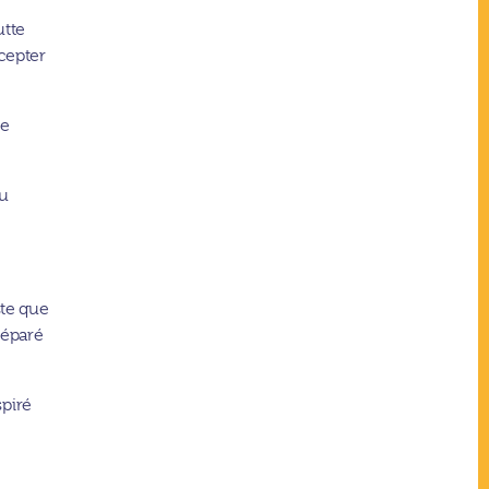
utte
cepter
se
du
ste que
séparé
spiré