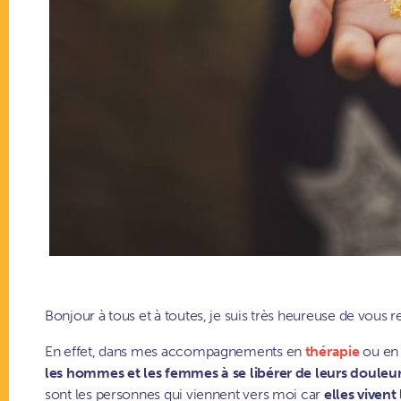
Bonjour à tous et à toutes, je suis très heureuse de vous 
En effet, dans mes accompagnements en
thérapie
ou e
les hommes et les femmes à se libérer de leurs douleu
sont les personnes qui viennent vers moi car
elles viven