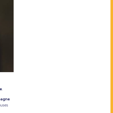
de
.
mpagne
euses