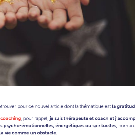
retrouver pour ce nouvel article dont la thématique est
la gratitu
n
coaching
, pour rappel,
je suis thérapeute et coach et j’acco
rs psycho-émotionnelles, énergétiques ou spirituelles
, nombr
t la vie comme un obstacle
.