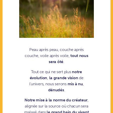
Peau après peau, couche après
couche, voile après voile,
tout nous
sera ôté
.
Tout ce qui ne sert plus
notre
évolution
,
la grande vision
de
l’univers, nous serons
mis à nu
,
dénudés
.
Notre mise à la norme du créateur
,
alignée sur la source où chacun sera
malaxé dans
le grand bain du vivant