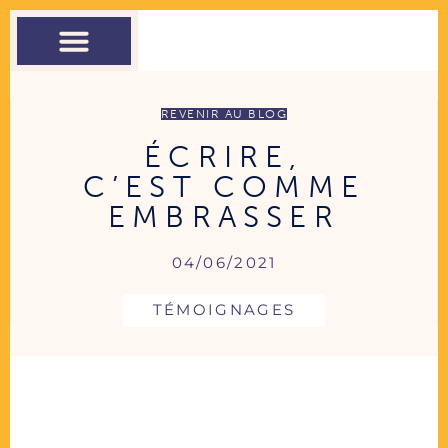
THÉRAPIE
COACHING
ATELIERS
CONTACT
REVENIR AU BLOG
ÉCRIRE,
C’EST COMME
EMBRASSER
04/06/2021
TÉMOIGNAGES