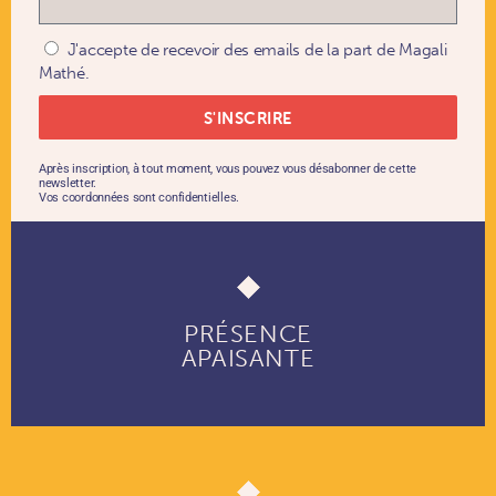
J'accepte de recevoir des emails de la part de Magali
Mathé.
S'INSCRIRE
Après inscription, à tout moment, vous pouvez vous désabonner de cette
newsletter.
Vos coordonnées sont confidentielles.
PRÉSENCE
APAISANTE